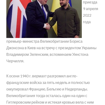
приезда
9 апреля
2022
года
премьер-министра Великобритании Бориса
Джонсона в Киев на встречу с президентом Украины
Владимиром Зеленским, вспоминаем Уинстона
Черчилля.
К осени 1940 г. вермахт разгромил англо-
французские войска за пять недель и полностью
оккупировал Францию, Бельгию и Нидерланды.
Великобритания тогда осталась один на один с
Гитлеровским рейхом и истекая кровью вела с ним